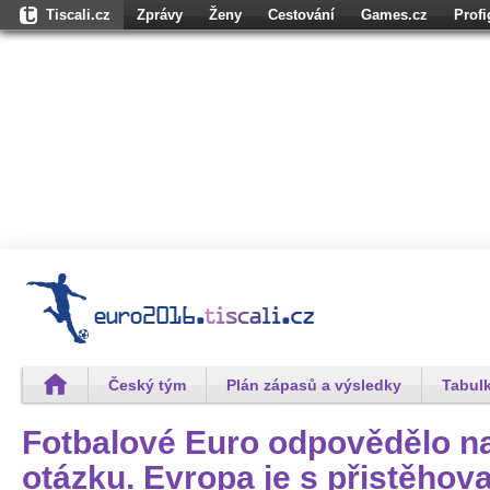
Tiscali.cz
Zprávy
Ženy
Cestování
Games.cz
Prof
Osobnosti.cz
Karaoketexty.cz
Úschovna.cz
Nedd.cz
Moul
Dokina.cz
CZhity.cz
Našepeníze.cz
StartupInsider.cz
Český tým
Plán zápasů a výsledky
Tabulk
Fotbalové Euro odpovědělo na
otázku. Evropa je s přistěhova