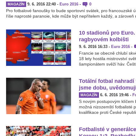
9. 6. 2016 22:40
-
Euro 2016
-
0
MAGAZÍN
Pro fotbalové fanoušky to bude sportovní svátek, pro francouzské úř
říše naprosté paranoie, kde může být nepřítelem každý, a zároveň 
10 stadionů pro Euro.
ragbyovém kolbišti
9. 6. 2016 16:33
-
Euro 2016
-
Francie se obecně chlubí skvě
18 lety hostila mistrovství sv
šampionátem svěží háv. Čeští 
Totální fotbal nahradí
jsme dobu, uvědomují
6. 6. 2016 19:46
-
F
MAGAZÍN
S novým postupovým klíčem b
možná nizozemští fotbalisté
kvalifikace proti České republi
Fotbalisté v generálce
Koreou 1:2. Rozhodly 