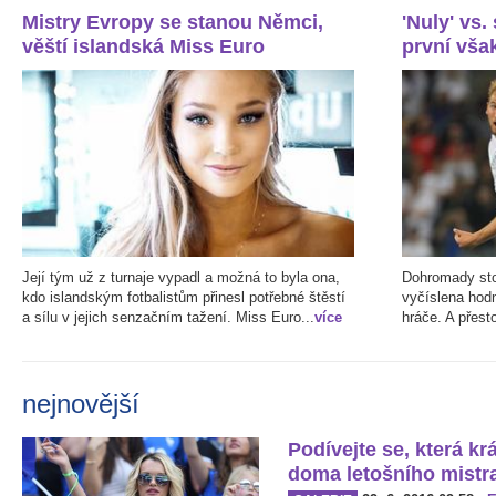
Mistry Evropy se stanou Němci,
'Nuly' vs.
věští islandská Miss Euro
první však
Její tým už z turnaje vypadl a možná to byla ona,
Dohromady stoj
kdo islandským fotbalistům přinesl potřebné štěstí
vyčíslena hod
a sílu v jejich senzačním tažení. Miss Euro...
více
hráče. A přest
nejnovější
Podívejte se, která kr
doma letošního mistr