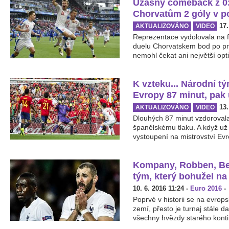
Úžasný comeback z 0:
Chorvatům 2 góly v p
17.
AKTUALIZOVÁNO
VIDEO
Reprezentace vydolovala na f
duelu Chorvatskem bod po pr
nemohl čekat ani největší opt
K vzteku... Národní t
Evropy 87 minut, pak 
13.
AKTUALIZOVÁNO
VIDEO
Dlouhých 87 minut vzdoroval
španělskému tlaku. A když už
vystoupení na mistrovství Evr
Kompany, Robben, Ben
tým, který bohužel na
10. 6. 2016 11:24
-
Euro 2016
-
Poprvé v historii se na evro
zemí, přesto je turnaj stále 
všechny hvězdy starého kontin