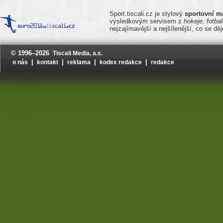
Sport.tiscali.cz je stylový
sportovní m
výsledkovým servisem z
hokeje
,
fotba
nejzajímavější a nejšílenější, co se d
© 1996–2026
Tiscali Media, a.s.
|
|
|
|
o nás
kontakt
reklama
kodex redakce
redakce