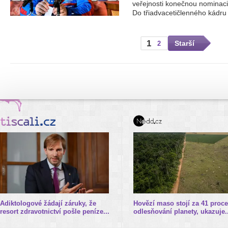
veřejnosti konečnou nominaci 
Do třiadvacetičlenného kádru 
1
Starší
2
Adiktologové žádají záruky, že
Hovězí maso stojí za 41 proce
resort zdravotnictví pošle peníze...
odlesňování planety, ukazuje..