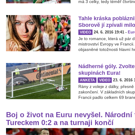
má 3 celky, tedy téměř čtvrtinu
Tahle kráska poblázni
Sborově jí zpívali mil
24. 6. 2016 19:41
-
Eur
VIDEO
Je to romance, která už pár d
mistrovství Evropy ve Francii.
objasněné totožnosti hlavní hrd
Nádherné góly. Zvolte
skupinách Eura!
23. 6. 2016 
ANKETA
VIDEO
Rány z voleje z dálky, přesně
zakončení. V základních sku
Francii padlo celkem 69 branek
Boj o život na Euru nevyšel. Národní 
Tureckem 0:2 a na turnaji končí