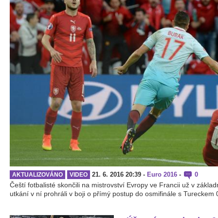
21. 6. 2016 20:39
-
Euro 2016
-
0
AKTUALIZOVÁNO
VIDEO
Čeští fotbalisté skončili na mistrovství Evropy ve Francii už v zák
utkání v ní prohráli v boji o přímý postup do osmifinále s Tureckem 0:2