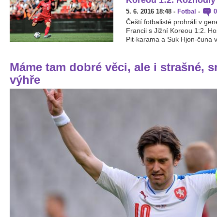
5. 6. 2016 18:48
-
Fotbal
-
0
Čeští fotbalisté prohráli v ge
Francii s Jižní Koreou 1:2. H
Pit-karama a Suk Hjon-čuna v 
Máme tam dobré věci, ale i strašné, 
výhře