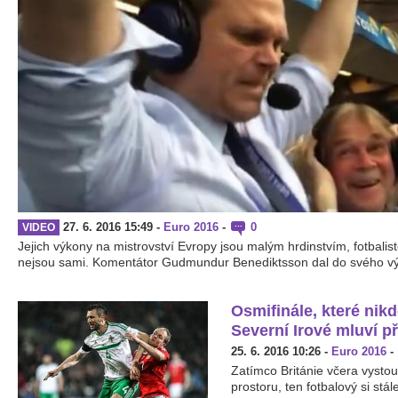
27. 6. 2016 15:49
-
Euro 2016
-
0
VIDEO
Jejich výkony na mistrovství Evropy jsou malým hrdinstvím, fotbalis
nejsou sami. Komentátor Gudmundur Benediktsson dal do svého vý
Osmifinále, které nikd
Severní Irové mluví p
25. 6. 2016 10:26
-
Euro 2016
-
Zatímco Británie včera vysto
prostoru, ten fotbalový si stál