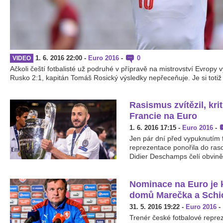
1. 6. 2016 22:00
-
Euro 2016
-
0
VIDEO
Ačkoli čeští fotbalisté už podruhé v přípravě na mistrovství Evropy v
Rusko 2:1, kapitán Tomáš Rosický výsledky nepřeceňuje. Je si toti
Rasismus zvítězil, kr
Francie na Euro
1. 6. 2016 17:15
-
Euro 2016
-
Jen pár dní před vypuknutím 
reprezentace ponořila do ras
Didier Deschamps čelí obviněn
Nominace na Euro je k
domů Marečka a Schi
31. 5. 2016 19:22
-
Euro 2016
-
Trenér české fotbalové repre