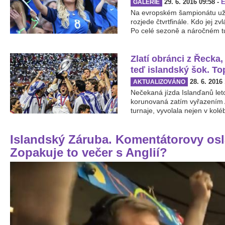
29. 6. 2016 09:58
-
E
GALERIE
Na evropském šampionátu už z
rozjede čtvrtfinále. Kdo jej z
Po celé sezoně a náročném tur
Zlatí obránci z Řecka,
teď islandský šok. To
28. 6. 2016
AKTUALIZOVÁNO
Nečekaná jízda Islanďanů let
korunovaná zatím vyřazením A
turnaje, vyvolala nejen v kolé
Islandský Záruba. Komentátorovy osla
Zopakuje to večer s Anglií?