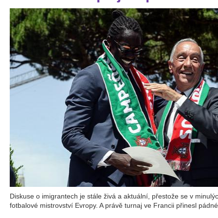
Diskuse o imigrantech je stále živá a aktuální, přestože se v minulýc
fotbalové mistrovství Evropy. A právě turnaj ve Francii přinesl pádné 